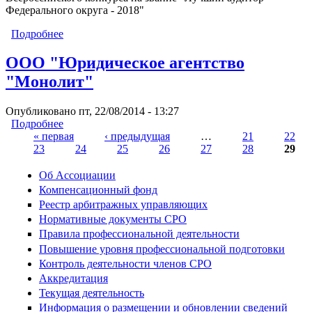
Федерального округа - 2018"
Подробнее
о ООО «Универсальная аудиторская компания»
ООО "Юридическое агентство
"Монолит"
Опубликовано пт, 22/08/2014 - 13:27
Подробнее
о ООО "Юридическое агентство "Монолит"
« первая
‹ предыдущая
…
21
22
23
24
25
26
27
28
29
Страницы
Об Ассоциации
Компенсационный фонд
Реестр арбитражных управляющих
Нормативные документы СРО
Правила профессиональной деятельности
Повышение уровня профессиональной подготовки
Контроль деятельности членов СРО
Аккредитация
Текущая деятельность
Информация о размещении и обновлении сведений