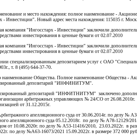
именование и место нахождения: полное наименование - Акцион
 Инвестиции". Новый адрес места нахождения: 115035 г. Москва,
омпания "Ингосстарх - Инвестиции" заключили дополнительно
редствами инвестирования в ценные бумаги от 02.07.2010
омпания "Ингосстарх - Инвестиции" заключили дополнительное
редствами инвестирования в ценные бумаги от 02.07.2010
нии специализированным депозитарием услуг с ОАО "Специал
г., т. 8 (495) 644-37-70.
нено наименование Общества. Полное наименование Общества - 
изированный депозитарий "ИНФИНИТУМ".
ированный депозитарий "ИНФИТНИТУМ" заключено дополнитель
рганизации арбитражных управляющих № 24/СО от 26.08.2010г.
зацией от 31.12.2015г.
итражного апелляционного суда от 30.06.2014г. по делу № А38-
го апелляционного суда 05.12.2018г. по делу № А78-12129/2014,
от 10.08.2020г. по делу № А53-11416/2010, 23.03.2022г. в ра
. по делу №А63-16073/2021 15.09.2022г. в размере 372 000 руб