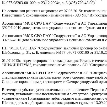
№ 077-08203-001000 от 23.12.2004г., т. 8 (495) 720-48-98)
На основании решения акционера от 07.05.2015г. изменено на
Инвестиции", сокращенное наименование - АО УК "Ингосстрах -
Ассоциация "МСК СРО ПАУ "Содружество" и АО Управляющая к
392/07-2010 доверительного управления ценными бумагами и с
Ассоциация "МСК СРО ПАУ "Содружество" и АО Управляющая к
392/07-2010 доверительного управления ценными бумагами и с
НП "МСК СРО ПАУ "Содружество" заключен договор об оказа
Шаболовка, д. 31, к. Б, лицензия №177-07071-000100 от 31.10.2003
01.07.2015г. зарегистрирована новая редакция Устава, изме
"ИНФИНИТУМ", сокращенное наименование - АО "Специал
Ассоциацией "МСК СРО ПАУ "Содружество" и АО "Специализ
специализированным депозитарием услуг саморегулируемой о
Специализированным депозитарием и Саморегулируемой органи
Возмещены убытки, установленные постановлением Первого Арб
убытки, установленные постановлением Четвертого Арбитражно
установленные Пятнадцатым арбитражным апелляционным судом 
Шестнадцатым арбитражным апелляционным судом от 13.09.2022г