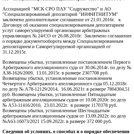
Ассоциацией "МСК СРО ПАУ "Содружество" и АО
"Специализированный депозитарий "ИНФИТНИТУМ"
заключено дополнительное соглашение от 21.01.2016г. к
Договору об оказании специализированным депозитарием
услуг саморегулируемой организации арбитражных
управляющих № 24/СО от 26.08.2010г. Заключено соглашение
о порядке документооборота между Специализированным
депозитарием и Саморегулируемой организацией от
31.12.2015г.
Возмещены убытки, установленные постановлением Первого
Арбитражного апелляционного суда от 30.06.2014г. по делу №
А38-1626/2009, 13.01.2015г. в размере 2307708 руб.
Возмещены убытки, установленные постановлением
Четвертого Арбитражного апелляционного суда 05.12.2018г.
по делу № А78-12129/2014, 16.06.2021г. в размере 7804304,51
руб. Возмещены убытки, установленные Пятнадцатым
арбитражным апелляционным судом от 10.08.2020г. по делу
№ А53-11416/2010, 23.03.2022г. в размере 1170378 руб.
Возмещены убытки, установленные Шестнадцатым
арбитражным апелляционным судом от 13.09.2022г. по делу
№А63-16073/2021 15.09.2022г. в размере 372 000 руб.
Сведения об условиях, о способах и о порядке обеспечения