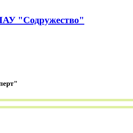
У "Содружество"
перт"